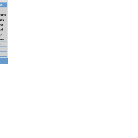
os
orte
ero
or
ud
o
jes
o