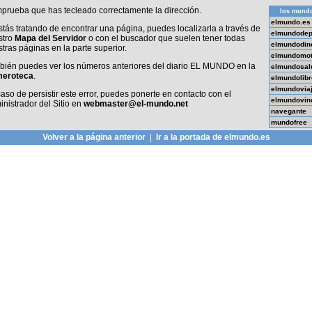
prueba que has tecleado correctamente la dirección.
los mund
elmundo.es
stás tratando de encontrar una página, puedes localizarla a través de
elmundodep
stro
Mapa del Servidor
o con el buscador que suelen tener todas
elmundodin
tras páginas en la parte superior.
elmundomot
bién puedes ver los números anteriores del diario EL MUNDO en la
elmundosal
eroteca
.
elmundolibr
elmundovia
aso de persistir este error, puedes ponerte en contacto con el
elmundovin
nistrador del Sitio en
webmaster@el-mundo.net
navegante
mundofree
Volver a la página anterior
|
Ir a la portada de elmundo.es